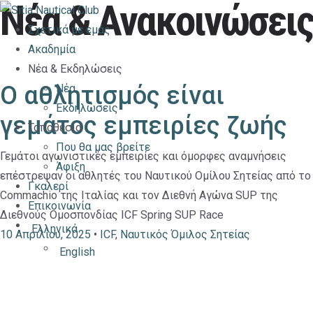
Νέα & Ανακοινώσεις
Σχετικά με εμάς
Ακαδημία
Νέα & Εκδηλώσεις
Ο αθλητισμός είναι
Νέα
Εκδηλώσεις
γεμάτος εμπειρίες ζωής
Τοποθεσία
Που θα μας βρείτε
Γεμάτοι αγωνιστικές εμπειρίες και όμορφες αναμνήσεις
Άφιξη
επέστρεψαν οι αθλητές του Ναυτικού Ομίλου Σητείας από το
Γκαλερί
Commachio της Ιταλίας και τον Διεθνή Αγώνα SUP της
Επικοινωνία
Διεθνούς Ομοσπονδίας ICF Spring SUP Race
Ελληνικά
10 Απριλίου, 2025
•
ICF
,
Ναυτικός Όμιλος Σητείας
English